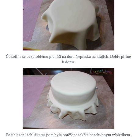
Čokolína se bezproblému přenáší na dort. Nepraská na krajích. Dobře přilne
k dortu.
Po uhlazení žehličkami jsem byla potěšena takřka bezchybným výsledkem.