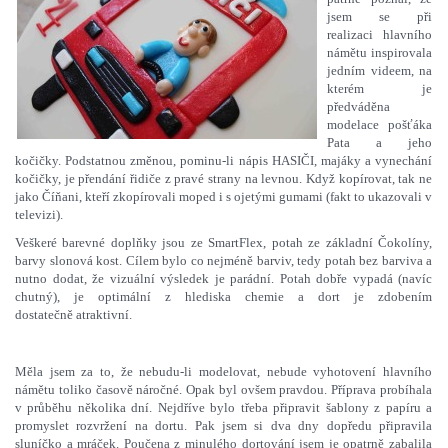
jsem se při
realizaci hlavního
námětu inspirovala
jedním videem, na
kterém je
předváděna
modelace pošťáka
Pata a jeho
kočičky. Podstatnou změnou, pominu-li nápis HASIČI, majáky a vynechání
kočičky, je přendání řidiče z pravé strany na levnou. Když kopírovat, tak ne
jako Číňani, kteří zkopírovali moped i s ojetými gumami (fakt to ukazovali v
televizi).
Veškeré barevné doplňky jsou ze SmartFlex, potah ze základní Čokolíny,
barvy slonová kost. Cílem bylo co nejméně barviv, tedy potah bez barviva a
nutno dodat, že vizuální výsledek je parádní. Potah dobře vypadá (navíc
chutný), je optimální z hlediska chemie a dort je zdobením
dostatečně atraktivní.
Měla jsem za to, že nebudu-li modelovat, nebude vyhotovení hlavního
námětu toliko časově náročné. Opak byl ovšem pravdou. Příprava probíhala
v průběhu několika dní. Nejdříve bylo třeba připravit šablony z papíru a
promyslet rozvržení na dortu. Pak jsem si dva dny dopředu připravila
sluníčko a mráček. Poučena z minulého dortování jsem je opatrně zabalila