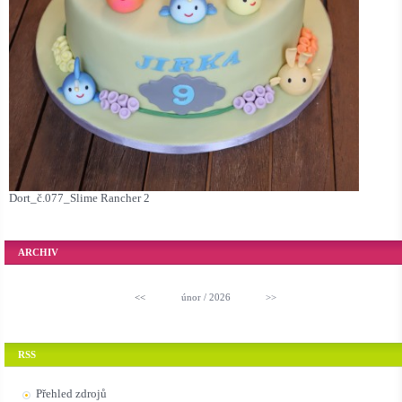
Dort_č.077_Slime Rancher 2
ARCHIV
<<
únor / 2026
>>
RSS
Přehled zdrojů