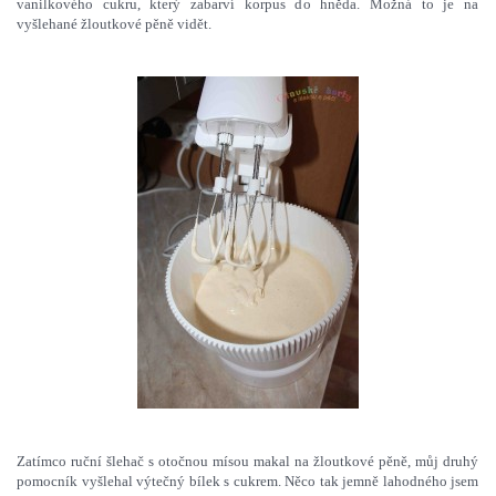
vanilkového cukru, který zabarví korpus do hněda. Možná to je na
vyšlehané žloutkové pěně vidět.
Zatímco ruční šlehač s otočnou mísou makal na žloutkové pěně, můj druhý
pomocník vyšlehal výtečný bílek s cukrem. Něco tak jemně lahodného jsem