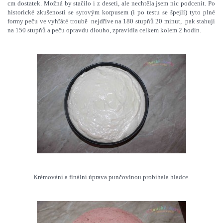
cm dostatek. Možná by stačilo i z deseti, ale nechtěla jsem nic podcenit. Po
historické zkušenosti se syrovým korpusem (i po testu se špejlí) tyto plné
formy peču ve vyhřáté troubě nejdříve na 180 stupňů 20 minut, pak stahuji
na 150 stupňů a peču opravdu dlouho, zpravidla celkem kolem 2 hodin.
Krémování a finální úprava punčovinou probíhala hladce.