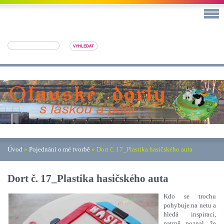
Úvod
»
Pojednání o mé tvorbě
»
Dort č. 17_Plastika hasičského auta
Dort č. 17_Plastika hasičského auta
Kdo se trochu
pohybuje na netu a
hledá inspiraci,
patrně poznal, že