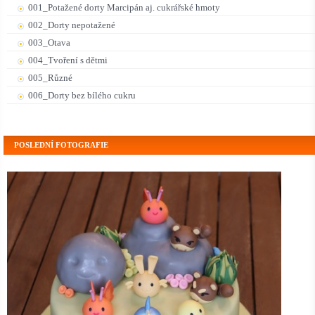
001_Potažené dorty Marcipán aj. cukrářské hmoty
002_Dorty nepotažené
003_Otava
004_Tvoření s dětmi
005_Různé
006_Dorty bez bílého cukru
POSLEDNÍ FOTOGRAFIE