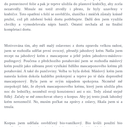
do potravinové folie a pak je teprve uložila do plastové krabičky, aby zcela
nezatvrdly. Minule mi totiž ztvrdly i přesto, že byly uzavřeny v
krabičce. Toto opatření s folií se osvědčilo, sluníčko i mráček zůstaly krásně
pružní, což při zdobení boků dortu potřebujete. Další den jsem využila
chvilky a vymodelovala nápis hasiči. Ostatní nechala až na finální
kompletaci dortu.
Motivována tím, aby měl malý oslavenec z dortu opravdu velkou radost,
jsem se rozhodla udělat první ovocný, přesněji jahodový krém. Našla jsem
recept na jahodový krém z mascarpone a ještě jeden jahodovo-máslovo-
pudingový. Poučena z předchozího potahování jsem se rozhodla máslový
krém použít jako zábranu proti vytékání řidšího mascarponového krému při
potahování. A také do punčoviny. Volba to byla dobrá. Máslový krém jsem
nanesla kolem dokola každého prokrojení a teprve po té dala doprostřed
mascarponový. Byla jsem se svým nápadem spokojena. Nicméně mě
znepokojil fakt, že zbytek mascarponového krému, který jsem uložila přes
noc do ledničky, nezměnil svoji konzistenci ani o nic. Tedy zůstal stejně
řídký. Začaly se mě zmocňovat obavy o korpus. Aby jej tento jinak lahodný
krém nerozmočil. No, musím počkat na zprávy z oslavy, říkala jsem si a
trnula.
Korpus jsem udělala osvědčený bio-vanilkový. Bio kvůli použití bio