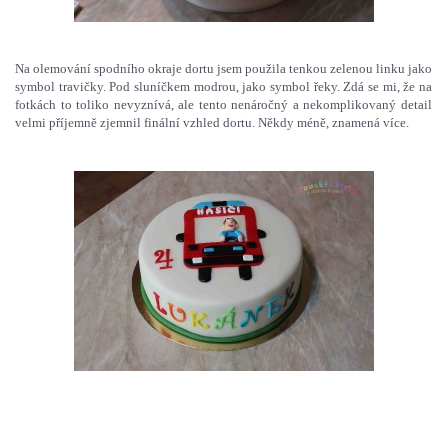
Na olemování spodního okraje dortu jsem použila tenkou zelenou linku jako
symbol travičky. Pod sluníčkem modrou, jako symbol řeky. Zdá se mi, že na
fotkách to toliko nevyznívá, ale tento nenáročný a nekomplikovaný detail
velmi příjemně zjemnil finální vzhled dortu. Někdy méně, znamená více.