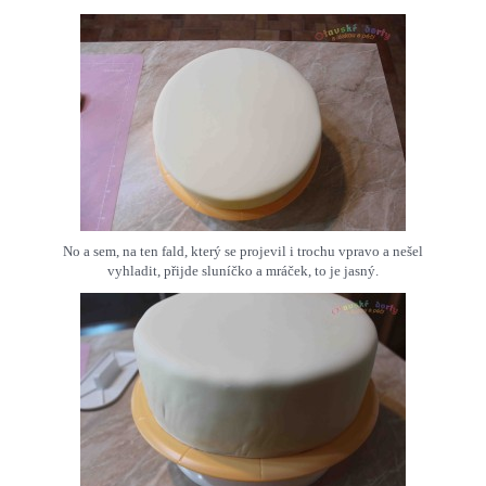
No a sem, na ten fald, který se projevil i trochu vpravo a nešel
vyhladit, přijde sluníčko a mráček, to je jasný.