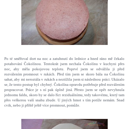
Po té směřoval dort na noc a zatuhnutí do lednice a hned ráno mě čekalo
potahování Čokolínou. Tentokrát jsem nechala Čokolínu v kuchyni přes
noc, aby měla pokojovou teplotu. Poprvé jsem se odvážila ji před
rozválením promnout v rukách. Před tím jsem se skoro bála na Čokolínu
sahat, aby mi neroztála v rukách a neztížila jsem si následnou práci. Ukázalo
se, že tento postup byl chybný. Čokolína opravdu potřebuje před rozválením
propracovat. Práce je s ní pak úplně jiná. Přesto jsem se opět nevyhnula
jednomu faldu, skoro by se dalo říct reziduálnímu, tedy takovému, který tam
přes veškerou vaší snahu zbude. U jiných hmot s tím potíže nemám. Snad
cvik, nebo ji příště ještě více promnout, pomůže.