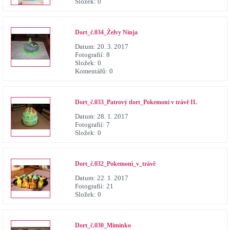
Složek:
0
Dort_č.034_Želvy Ninja
Datum:
20. 3. 2017
Fotografií:
8
Složek:
0
Komentářů:
0
Dort_č.033_Patrový dort_Pokemoni v trávě II.
Datum:
28. 1. 2017
Fotografií:
7
Složek:
0
Dort_č.032_Pokemoni_v_trávě
Datum:
22. 1. 2017
Fotografií:
21
Složek:
0
Dort_č.030_Miminko