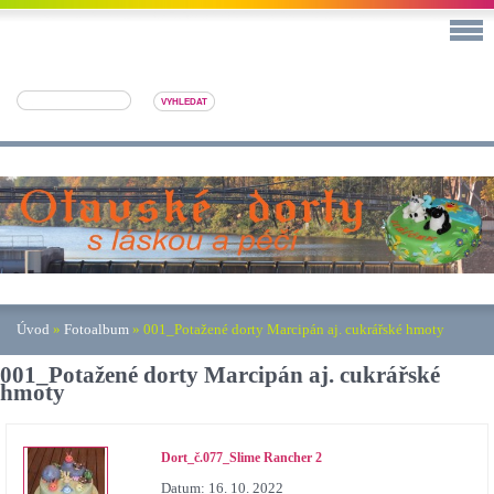
Úvod
»
Fotoalbum
»
001_Potažené dorty Marcipán aj. cukrářské hmoty
001_Potažené dorty Marcipán aj. cukrářské
hmoty
Dort_č.077_Slime Rancher 2
Datum:
16. 10. 2022