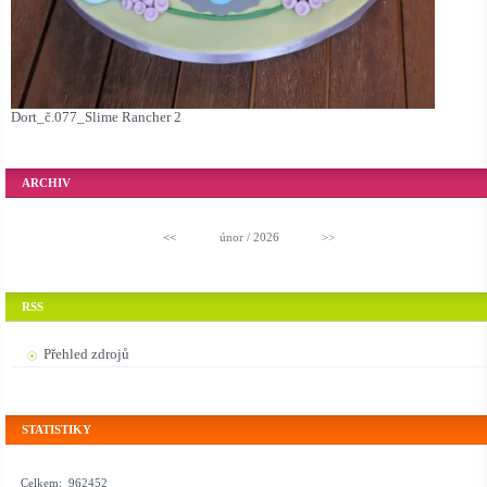
Dort_č.077_Slime Rancher 2
ARCHIV
<<
únor / 2026
>>
RSS
Přehled zdrojů
STATISTIKY
Celkem:
962452