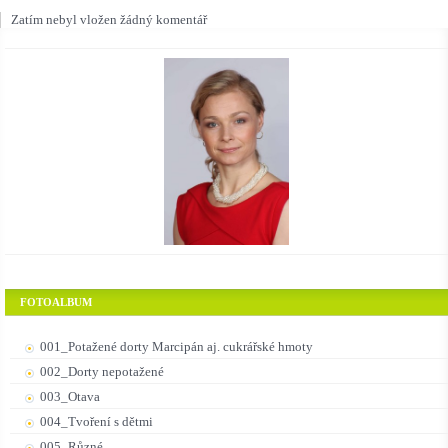
Zatím nebyl vložen žádný komentář
FOTOALBUM
001_Potažené dorty Marcipán aj. cukrářské hmoty
002_Dorty nepotažené
003_Otava
004_Tvoření s dětmi
005_Různé