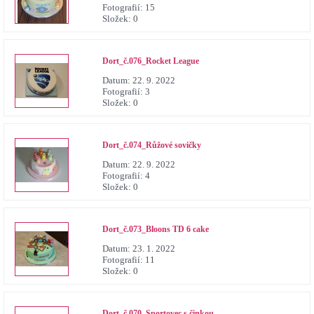
Fotografií:
15
Složek:
0
Dort_č.076_Rocket League
Datum:
22. 9. 2022
Fotografií:
3
Složek:
0
Dort_č.074_Růžové sovičky
Datum:
22. 9. 2022
Fotografií:
4
Složek:
0
Dort_č.073_Bloons TD 6 cake
Datum:
23. 1. 2022
Fotografií:
11
Složek:
0
Dort_č.070_Sportovec s činkou