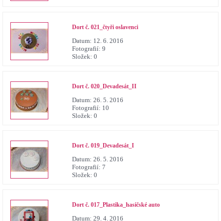
Dort č. 021_čtyři oslavenci
Datum:
12. 6. 2016
Fotografií:
9
Složek:
0
Dort č. 020_Devadesát_II
Datum:
26. 5. 2016
Fotografií:
10
Složek:
0
Dort č. 019_Devadesát_I
Datum:
26. 5. 2016
Fotografií:
7
Složek:
0
Dort č. 017_Plastika_hasičské auto
Datum:
29. 4. 2016