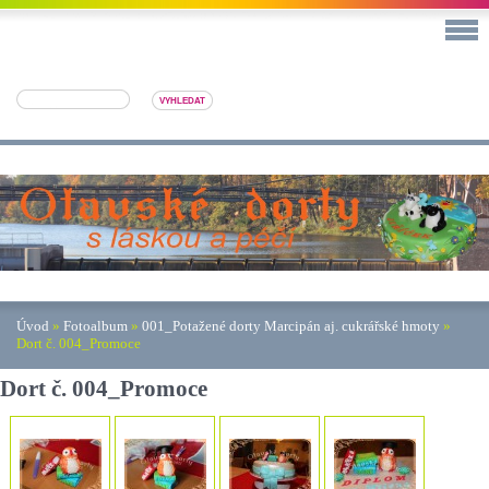
Úvod
»
Fotoalbum
»
001_Potažené dorty Marcipán aj. cukrářské hmoty
»
Dort č. 004_Promoce
Dort č. 004_Promoce