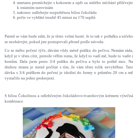
smetanu promíchejte s kokosem a opět za stálého míchání přilévejte
k ostatním surovinám
nakonec zašlehejte rozpuštěnou bílou čokoládu
pečte ve vyhřáté troubě 45 minut na 170 supňů
Patrně se vám bude zdát, že je těsto velmi husté. Je to tak v pořádku a ničeho
se neobávejte, p
okud jste postupovali přesně podle návodu
.
Co se mého pečení týče, dávám vždy méně prášku do pečiva. Nemám ráda,
když je v těstu cítit, protože věřím tomu, že když to vadí mě, bude to vadit i
hostům. Dala jsem proto 3/4 prášku do pečiva a bylo to pořád moc. Na
druhou stranu je nutné počítat s tím, že vám těsto tolik nevyběhne. Tato
dávka s 3/4 práškem do pečení je ideální do formy o průměru 20 cm a mě
vystačilo na jedno prokrojení.
S bílou Čokolínou a odlehčeným čokoládovo-tvarohovým krémem výtečná
kombinace.