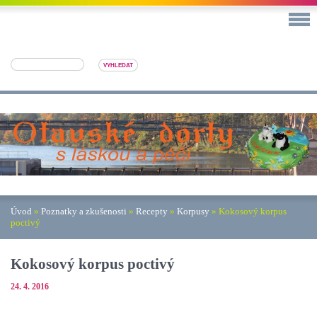
Úvod
»
Poznatky a zkušenosti
»
Recepty
»
Korpusy
»
Kokosový korpus
poctivý
Kokosový korpus poctivý
24. 4. 2016