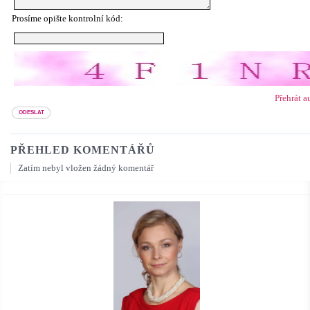
Prosíme opište kontrolní kód:
Přehrát a
PŘEHLED KOMENTÁŘŮ
Zatím nebyl vložen žádný komentář