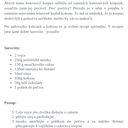
Abych tento kokosový korpus odlišila od ostatních kokosových korpusů,
označila jsem jej poctivý. Proč poctivý? Protože je v něm v poměru k
ostatním surovinám relativně hodně kokosu. To má za následek, že je korpus
drobivější a pokud to nečekáte, mohlo by vás to zaskočit.
Pro milovníky kokosek a kokosu to je ovšem recept optimální. V receptu
jsou samé dobré suroviny - posuďte:
Suroviny:
2 vejce
250g polohrubé mouky
150 g moučkového cukru
150ml smetany ke šlehání
10ml oleje
100g kokosu
50g bílé čokolády
1 prášek do pečiva
Postup:
Celá vejce jen chvilku šlehejte s cukrem
přilijte olej a prošlehejte
mouku smíchejte s práškem do pečiva a za stálého šlehání
přisypávejte k vajíčkům s cukrem a olejem