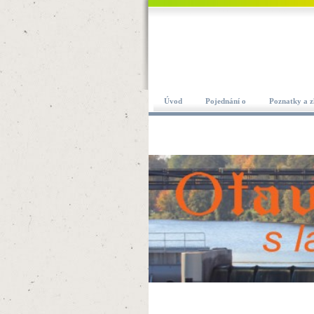
Úvod
Pojednání o
Poznatky a z