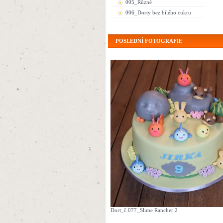
005_Různé
006_Dorty bez bílého cukru
POSLEDNÍ FOTOGRAFIE
Dort_č.077_Slime Rancher 2