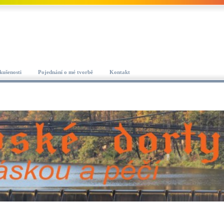
kušenosti
Pojednání o mé tvorbě
Kontakt