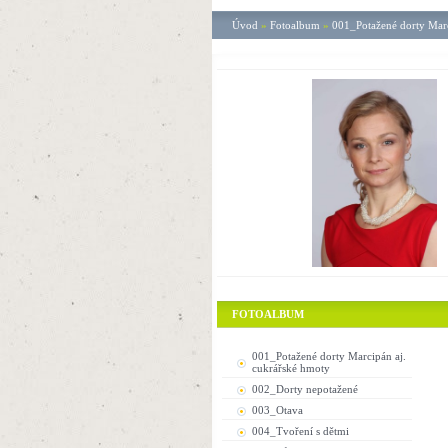
Úvod
»
Fotoalbum
»
001_Potažené dorty Marc
FOTOALBUM
001_Potažené dorty Marcipán aj.
cukrářské hmoty
002_Dorty nepotažené
003_Otava
004_Tvoření s dětmi