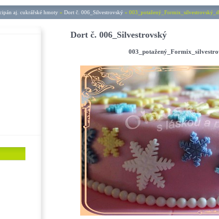
ipán aj. cukrářské hmoty
»
Dort č. 006_Silvestrovský
»
003_potažený_Formix_silvestrovský_do
Dort č. 006_Silvestrovský
003_potažený_Formix_silvestrov