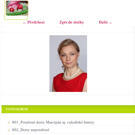
← Předchozí
Zpět do složky
Další →
FOTOALBUM
001_Potažené dorty Marcipán aj. cukrářské hmoty
002_Dorty nepotažené