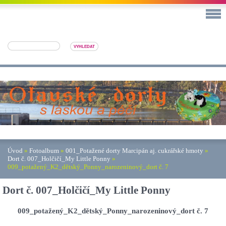
Úvod
»
Fotoalbum
»
001_Potažené dorty Marcipán aj. cukrářské hmoty
»
Dort č. 007_Holčičí_My Little Ponny
»
009_potažený_K2_dětský_Ponny_narozeninový_dort č. 7
Dort č. 007_Holčičí_My Little Ponny
009_potažený_K2_dětský_Ponny_narozeninový_dort č. 7