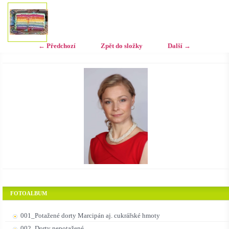
← Předchozí
Zpět do složky
Další →
FOTOALBUM
001_Potažené dorty Marcipán aj. cukrářské hmoty
002_Dorty nepotažené