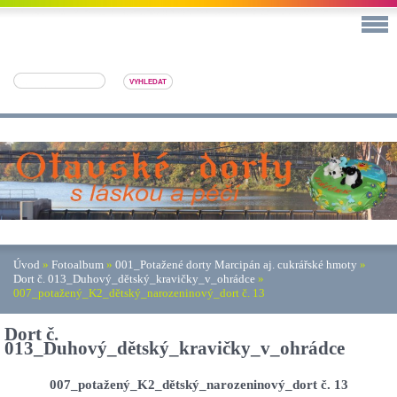
Úvod
»
Fotoalbum
»
001_Potažené dorty Marcipán aj. cukrářské hmoty
»
Dort č. 013_Duhový_dětský_kravičky_v_ohrádce
»
007_potažený_K2_dětský_narozeninový_dort č. 13
Dort č.
013_Duhový_dětský_kravičky_v_ohrádce
007_potažený_K2_dětský_narozeninový_dort č. 13