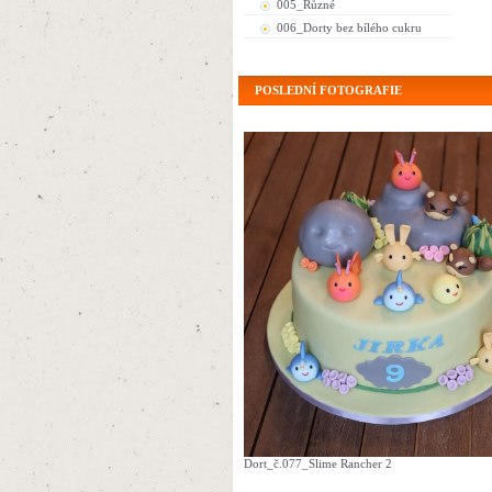
005_Různé
006_Dorty bez bílého cukru
POSLEDNÍ FOTOGRAFIE
Dort_č.077_Slime Rancher 2