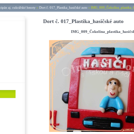
ipán aj. cukrářské hmoty
»
Dort č. 017_Plastika_hasičské auto
»
IMG_009_Čokolína_plastika_ha
Dort č. 017_Plastika_hasičské auto
IMG_009_Čokolína_plastika_hasičské