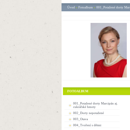
Úvod
»
Fotoalbum
»
001_Potažené dorty Marc
FOTOALBUM
001_Potažené dorty Marcipán aj.
cukrářské hmoty
002_Dorty nepotažené
003_Otava
004_Tvoření s dětmi