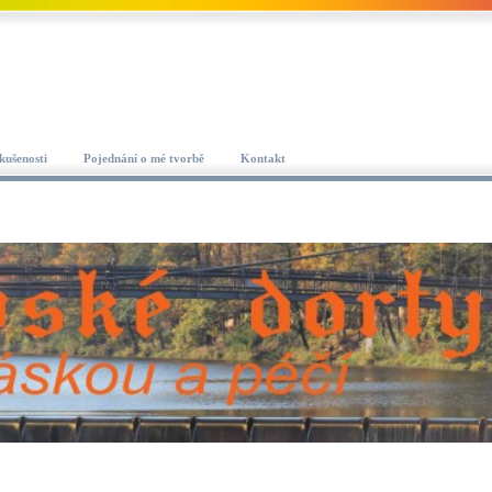
kušenosti
Pojednání o mé tvorbě
Kontakt