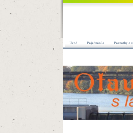
Úvod
Pojednání o
Poznatky a z