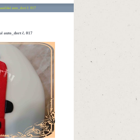
sičské auto_dort č. 017
 auto_dort č. 017