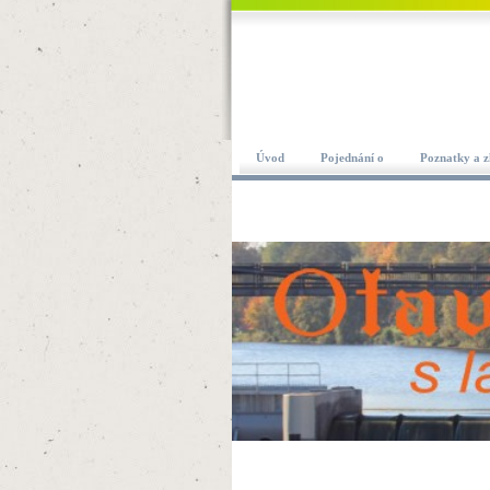
Úvod
Pojednání o
Poznatky a z