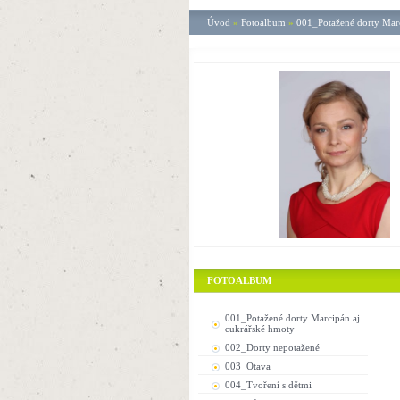
Úvod
»
Fotoalbum
»
001_Potažené dorty Marc
FOTOALBUM
001_Potažené dorty Marcipán aj.
cukrářské hmoty
002_Dorty nepotažené
003_Otava
004_Tvoření s dětmi