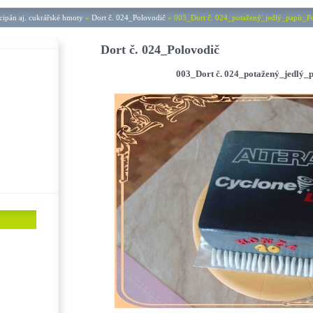
ipán aj. cukrářské hmoty
»
Dort č. 024_Polovodič
»
003_Dort č. 024_potažený_jedlý_papír_P
Dort č. 024_Polovodič
003_Dort č. 024_potažený_jedlý_