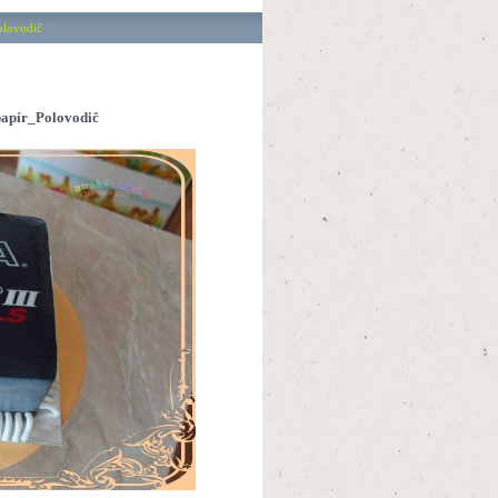
olovodič
papír_Polovodič