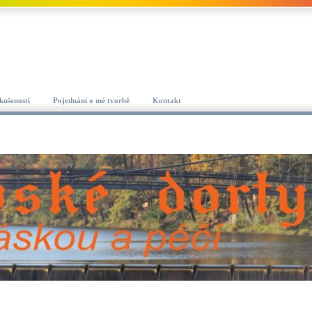
kušenosti
Pojednání o mé tvorbě
Kontakt