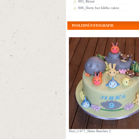
005_Různé
006_Dorty bez bílého cukru
POSLEDNÍ FOTOGRAFIE
Dort_č.077_Slime Rancher 2