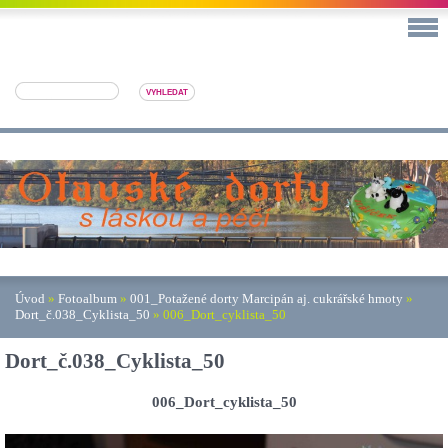
Úvod
»
Fotoalbum
»
001_Potažené dorty Marcipán aj. cukrářské hmoty
»
Dort_č.038_Cyklista_50
»
006_Dort_cyklista_50
Dort_č.038_Cyklista_50
006_Dort_cyklista_50