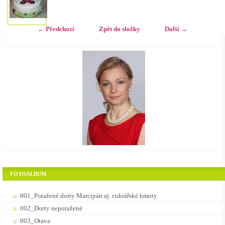
← Předchozí
Zpět do složky
Další →
FOTOALBUM
001_Potažené dorty Marcipán aj. cukrářské hmoty
002_Dorty nepotažené
003_Otava