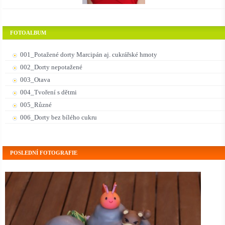
FOTOALBUM
001_Potažené dorty Marcipán aj. cukrářské hmoty
002_Dorty nepotažené
003_Otava
004_Tvoření s dětmi
005_Různé
006_Dorty bez bílého cukru
POSLEDNÍ FOTOGRAFIE