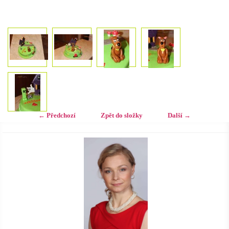
← Předchozí
Zpět do složky
Další →