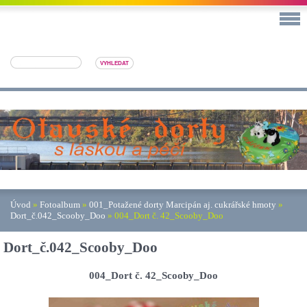
Úvod
»
Fotoalbum
»
001_Potažené dorty Marcipán aj. cukrářské hmoty
»
Dort_č.042_Scooby_Doo
»
004_Dort č. 42_Scooby_Doo
Dort_č.042_Scooby_Doo
004_Dort č. 42_Scooby_Doo