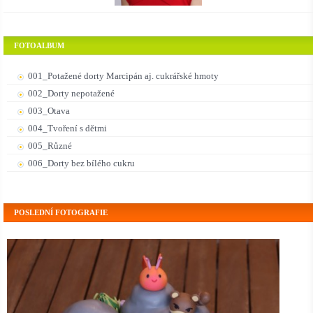
FOTOALBUM
001_Potažené dorty Marcipán aj. cukrářské hmoty
002_Dorty nepotažené
003_Otava
004_Tvoření s dětmi
005_Různé
006_Dorty bez bílého cukru
POSLEDNÍ FOTOGRAFIE