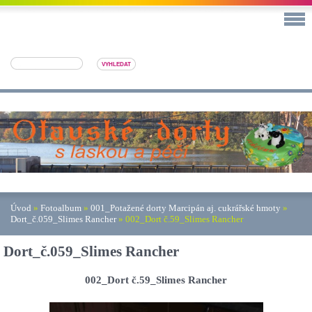
Úvod
»
Fotoalbum
»
001_Potažené dorty Marcipán aj. cukrářské hmoty
»
Dort_č.059_Slimes Rancher
»
002_Dort č.59_Slimes Rancher
Dort_č.059_Slimes Rancher
002_Dort č.59_Slimes Rancher