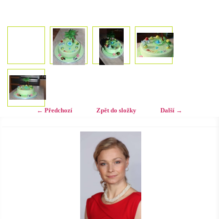
← Předchozí
Zpět do složky
Další →