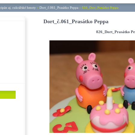
ipán aj. cukrářské hmoty
»
Dort_č.061_Prasátko Peppa
»
026_Dort_Prasátko Peppa
Dort_č.061_Prasátko Peppa
026_Dort_Prasátko P