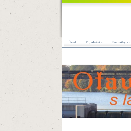
Úvod
Pojednání o
Poznatky a z