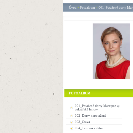
Úvod
»
Fotoalbum
»
001_Potažené dorty Marc
FOTOALBUM
001_Potažené dorty Marcipán aj.
cukrářské hmoty
002_Dorty nepotažené
003_Otava
004_Tvoření s dětmi