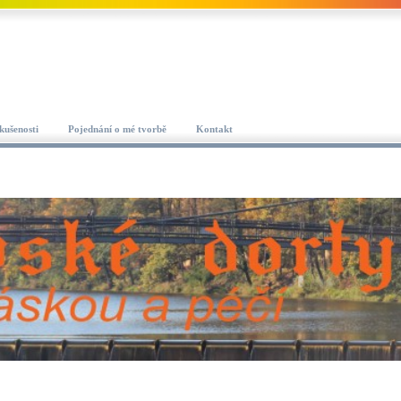
kušenosti
Pojednání o mé tvorbě
Kontakt