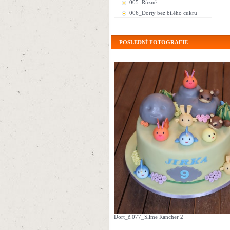
005_Různé
006_Dorty bez bílého cukru
POSLEDNÍ FOTOGRAFIE
Dort_č.077_Slime Rancher 2