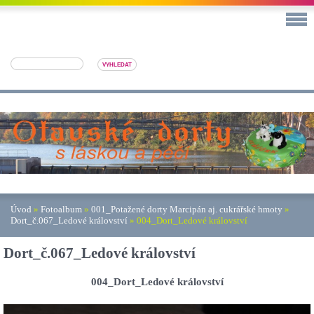
Úvod
»
Fotoalbum
»
001_Potažené dorty Marcipán aj. cukrářské hmoty
»
Dort_č.067_Ledové království
»
004_Dort_Ledové království
Dort_č.067_Ledové království
004_Dort_Ledové království