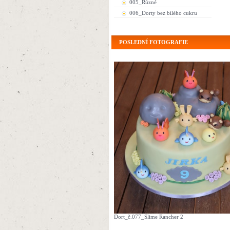
005_Různé
006_Dorty bez bílého cukru
POSLEDNÍ FOTOGRAFIE
Dort_č.077_Slime Rancher 2