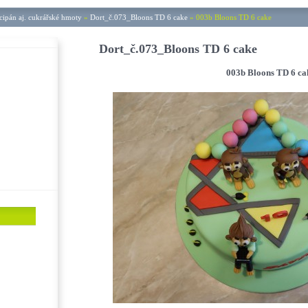
ipán aj. cukrářské hmoty
»
Dort_č.073_Bloons TD 6 cake
»
003b Bloons TD 6 cake
Dort_č.073_Bloons TD 6 cake
003b Bloons TD 6 ca