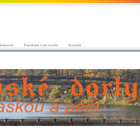
kušenosti
Pojednání o mé tvorbě
Kontakt