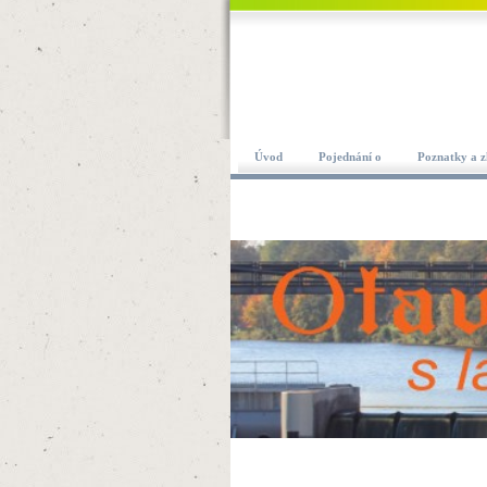
Úvod
Pojednání o
Poznatky a z