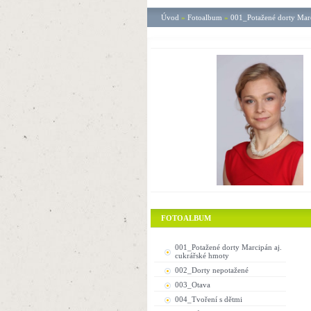
Úvod
»
Fotoalbum
»
001_Potažené dorty Marc
FOTOALBUM
001_Potažené dorty Marcipán aj.
cukrářské hmoty
002_Dorty nepotažené
003_Otava
004_Tvoření s dětmi