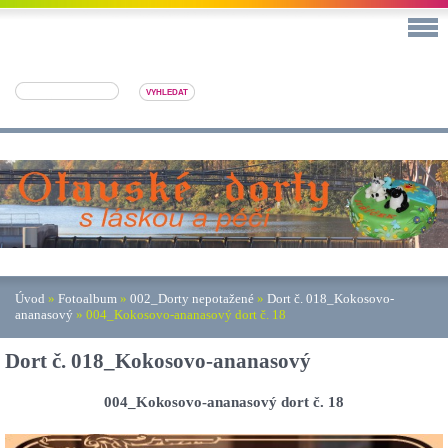
Úvod
»
Fotoalbum
»
002_Dorty nepotažené
»
Dort č. 018_Kokosovo-
ananasový
»
004_Kokosovo-ananasový dort č. 18
Dort č. 018_Kokosovo-ananasový
004_Kokosovo-ananasový dort č. 18