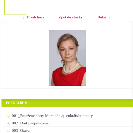
← Předchozí
Zpět do složky
Další →
FOTOALBUM
001_Potažené dorty Marcipán aj. cukrářské hmoty
002_Dorty nepotažené
003_Otava