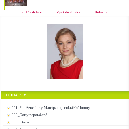
← Předchozí
Zpět do složky
Další →
FOTOALBUM
001_Potažené dorty Marcipán aj. cukrářské hmoty
002_Dorty nepotažené
003_Otava