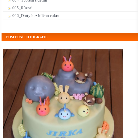
004_Tvoření s dětmi
005_Různé
006_Dorty bez bílého cukru
POSLEDNÍ FOTOGRAFIE