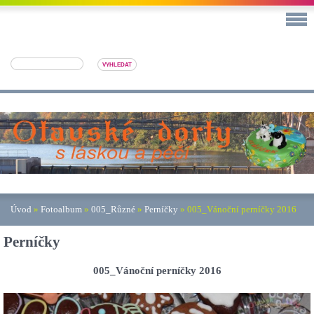
Úvod
»
Fotoalbum
»
005_Různé
»
Perníčky
»
005_Vánoční perníčky 2016
Perníčky
005_Vánoční perníčky 2016