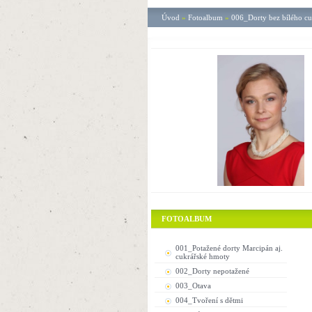
Úvod
»
Fotoalbum
»
006_Dorty bez bílého c
FOTOALBUM
001_Potažené dorty Marcipán aj.
cukrářské hmoty
002_Dorty nepotažené
003_Otava
004_Tvoření s dětmi