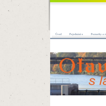
Úvod
Pojednání o
Poznatky a z