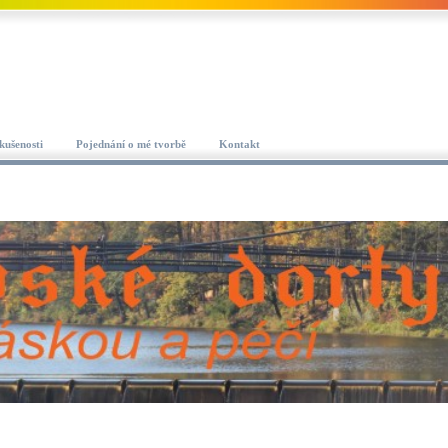
kušenosti
Pojednání o mé tvorbě
Kontakt