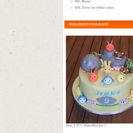
005_Různé
006_Dorty bez bílého cukru
POSLEDNÍ FOTOGRAFIE
Dort_č.077_Slime Rancher 2