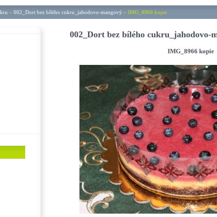
ukru
»
002_Dort bez bílého cukru_jahodovo-mangový
»
IMG_8966 kopie
002_Dort bez bílého cukru_jahodovo-
IMG_8966 kopie