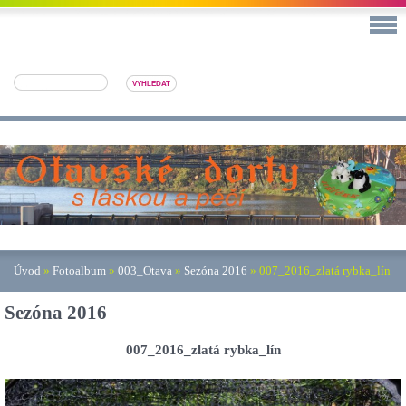
Úvod
»
Fotoalbum
»
003_Otava
»
Sezóna 2016
»
007_2016_zlatá rybka_lín
Sezóna 2016
007_2016_zlatá rybka_lín