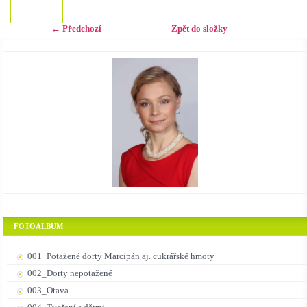
← Předchozí
Zpět do složky
FOTOALBUM
001_Potažené dorty Marcipán aj. cukrářské hmoty
002_Dorty nepotažené
003_Otava