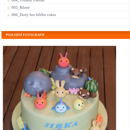
004_Tvoření s dětmi
005_Různé
006_Dorty bez bílého cukru
POSLEDNÍ FOTOGRAFIE